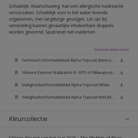
Schadelijk. Waarschuwing. Kan een allergische huidreactie
veroorzaken. Schadelijk voor in het water levende
organismen, met langdurige gevolgen. Let op! Bij
verneveling kunnen gevaarlijke inhaleerbare druppels
worden gevormd. Spuitnevel niet inademen.
Download Adobe Reader
Technisch Informatieblad Alpha Topcoat (New Livery) (PDF)
Sikkens Exterior Wallpaints B - EPD of Milieuproductverklaring
Veiligheidsinformatieblad Alpha Topcoat White W05 (MSDS)
Veiligheidsinformatieblad Alpha Topcoat N00 (MSDS)
Kleurcollectie
Sikkens Kleuren van het Jaar 2026 - The Rhythm of Blues,