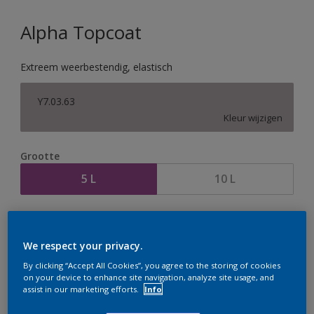
Alpha Topcoat
Extreem weerbestendig, elastisch
Y7.03.63
Kleur wijzigen
Grootte
5 L
10 L
Aantal
Verfcalculator
Bereken
We respect your privacy.
By clicking “Accept All Cookies”, you agree to the storing of cookies
on your device to enhance site navigation, analyze site usage, and
assist in our marketing efforts.
Info
Op dit moment is het niet mogelijk dit product online
te bestellen. Houd de website in de gaten, we werken