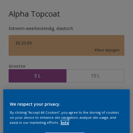
Alpha Topcoat
Extreem weerbestendig, elastisch
E6.25.69
Kleur wijzigen
Grootte
5 L
10 L
Aantal
Verfcalculator
Bereken
We respect your privacy.
By clicking “Accept All Cookies”, you agree to the storing of cookies
on your device to enhance site navigation, analyze site usage, and
assist in our marketing efforts.
Info
Op dit moment is het niet mogelijk dit product online
te bestellen. Houd de website in de gaten, we werken