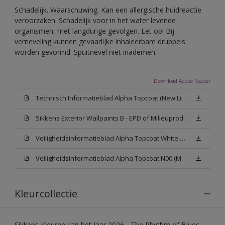
Schadelijk. Waarschuwing. Kan een allergische huidreactie
veroorzaken. Schadelijk voor in het water levende
organismen, met langdurige gevolgen. Let op! Bij
verneveling kunnen gevaarlijke inhaleerbare druppels
worden gevormd. Spuitnevel niet inademen.
Download Adobe Reader
Technisch Informatieblad Alpha Topcoat (New Livery) (PDF)
Sikkens Exterior Wallpaints B - EPD of Milieuproductverklaring
Veiligheidsinformatieblad Alpha Topcoat White W05 (MSDS)
Veiligheidsinformatieblad Alpha Topcoat N00 (MSDS)
Kleurcollectie
Sikkens Kleuren van het Jaar 2026 - The Rhythm of Blues,