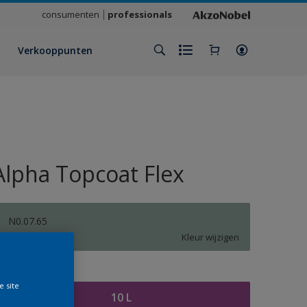
consumenten
professionals
Verkooppunten
Alpha Topcoat Flex
N0.07.65
Kleur wijzigen
rootte
e site
10 L