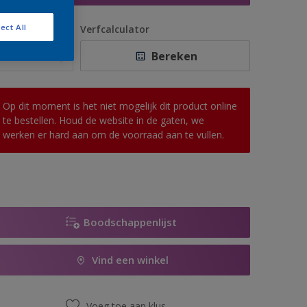
ect All
antal
Verfcalculator
Bereken
Op dit moment is het niet mogelijk dit product online
te bestellen. Houd de website in de gaten, we
werken er hard aan om de voorraad aan te vullen.
Boodschappenlijst
Vind een winkel
Voeg toe aan klus