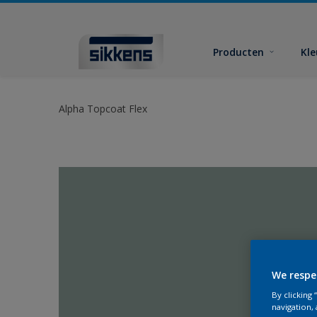
Producten
Kl
Alpha Topcoat Flex
We respe
By clicking
navigation, 