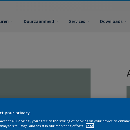
euren
Duurzaamheid
Services
Downloads
ct your privacy.
G
 “Accept All Cookies”, you agree to the storing of cookies on your device to enhanc
analyze site usage, and assist in our marketing efforts.
Info