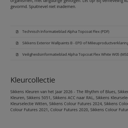
organismen, met langdurige gevolgen. Let op! Bij verneveling k
gevormd. Spuitnevel niet inademen.
Technisch Informatieblad Alpha Topcoat Flex (PDF)
Sikkens Exterior Wallpaints B - EPD of Milieuproductverklarin
Veiligheidsinformatieblad Alpha Topcoat Flex White W05 (MS
Kleurcollectie
Sikkens Kleuren van het Jaar 2026 - The Rhythm of Blues, Sikk
Kleuren, Sikkens 5051, Sikkens ACC naar RAL, Sikkens Kleurselect
Kleurselectie Witten, Sikkens Colour Futures 2024, Sikkens Col
Colour Futures 2021, Colour Futures 2020, Sikkens Colour Futu