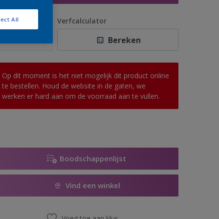
ect All
antal
Verfcalculator
Bereken
Op dit moment is het niet mogelijk dit product online
te bestellen. Houd de website in de gaten, we
werken er hard aan om de voorraad aan te vullen.
Boodschappenlijst
Vind een winkel
Voeg toe aan klus