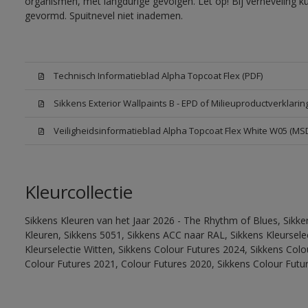
organismen, met langdurige gevolgen. Let op! Bij verneveling k
gevormd. Spuitnevel niet inademen.
Technisch Informatieblad Alpha Topcoat Flex (PDF)
Sikkens Exterior Wallpaints B - EPD of Milieuproductverklarin
Veiligheidsinformatieblad Alpha Topcoat Flex White W05 (MS
Kleurcollectie
Sikkens Kleuren van het Jaar 2026 - The Rhythm of Blues, Sikk
Kleuren, Sikkens 5051, Sikkens ACC naar RAL, Sikkens Kleurselect
Kleurselectie Witten, Sikkens Colour Futures 2024, Sikkens Col
Colour Futures 2021, Colour Futures 2020, Sikkens Colour Futu