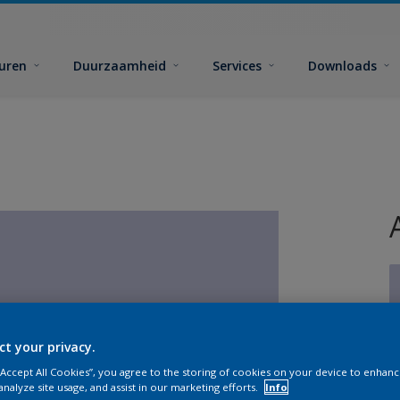
euren
Duurzaamheid
Services
Downloads
ct your privacy.
G
 “Accept All Cookies”, you agree to the storing of cookies on your device to enhanc
analyze site usage, and assist in our marketing efforts.
Info