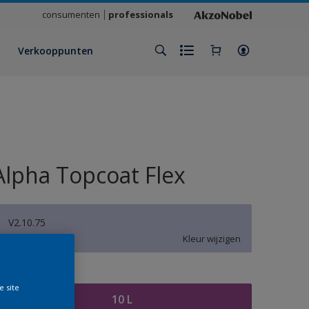
consumenten
professionals
Verkooppunten
Alpha Topcoat Flex
V2.10.75
Kleur wijzigen
rootte
e site
10 L