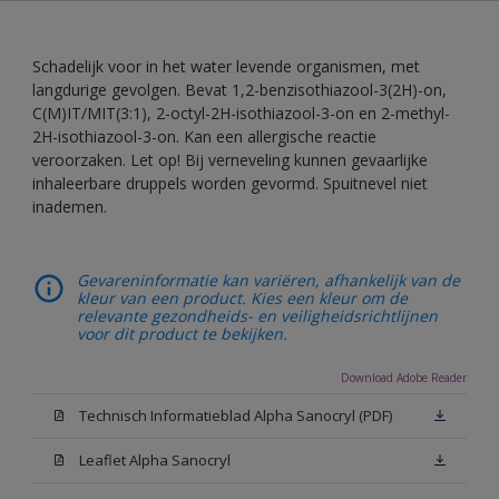
Schadelijk voor in het water levende organismen, met
langdurige gevolgen. Bevat 1,2-benzisothiazool-3(2H)-on,
C(M)IT/MIT(3:1), 2-octyl-2H-isothiazool-3-on en 2-methyl-
2H-isothiazool-3-on. Kan een allergische reactie
veroorzaken. Let op! Bij verneveling kunnen gevaarlijke
inhaleerbare druppels worden gevormd. Spuitnevel niet
inademen.
Gevareninformatie kan variëren, afhankelijk van de
kleur van een product. Kies een kleur om de
relevante gezondheids- en veiligheidsrichtlijnen
voor dit product te bekijken.
Download Adobe Reader
Technisch Informatieblad Alpha Sanocryl (PDF)
Leaflet Alpha Sanocryl