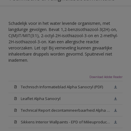
Schadelijk voor in het water levende organismen, met
langdurige gevolgen. Bevat 1,2-benzisothiazool-3(2H)-on,
C(M)IT/MIT(3:1), 2-octyl-2H-isothiazool-3-on en 2-methyl-
2H-isothiazool-3-on. Kan een allergische reactie
veroorzaken. Let op! Bij verneveling kunnen gevaarlijke
inhaleerbare druppels worden gevormd. Spuitnevel niet
inademen.
Download Adobe Reader
Technisch Informatieblad Alpha Sanocryl (PDF)
Leaflet Alpha Sanocryl
Technical Report decontamineerbaarheid Alpha Sanocryl
Sikkens Interior Wallpaints - EPD of Milieuproductverklaring