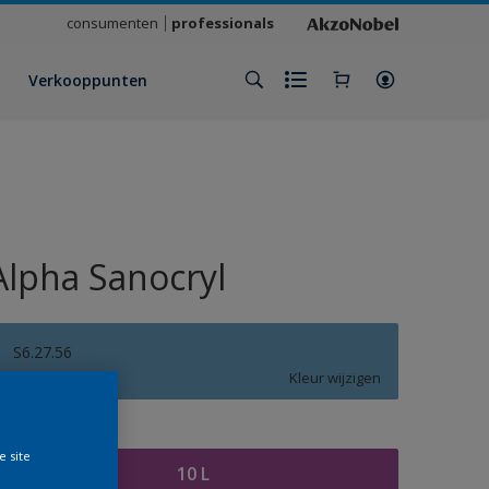
consumenten
professionals
Verkooppunten
Alpha Sanocryl
S6.27.56
Kleur wijzigen
rootte
e site
10 L