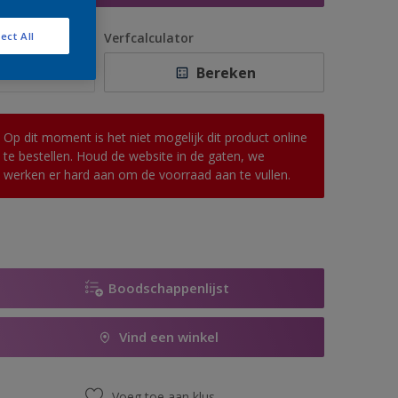
antal
Verfcalculator
ect All
Bereken
Op dit moment is het niet mogelijk dit product online
te bestellen. Houd de website in de gaten, we
werken er hard aan om de voorraad aan te vullen.
Boodschappenlijst
Vind een winkel
Voeg toe aan klus