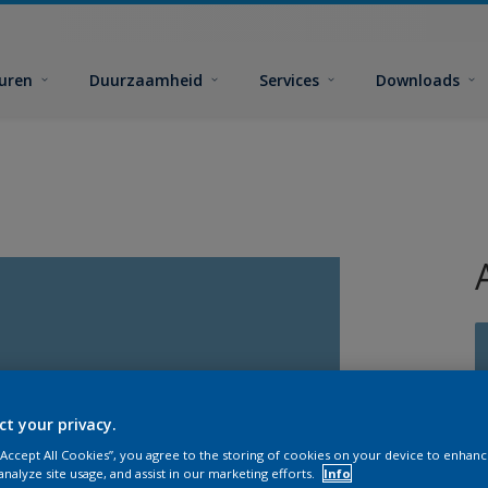
euren
Duurzaamheid
Services
Downloads
ct your privacy.
G
 “Accept All Cookies”, you agree to the storing of cookies on your device to enhanc
analyze site usage, and assist in our marketing efforts.
Info