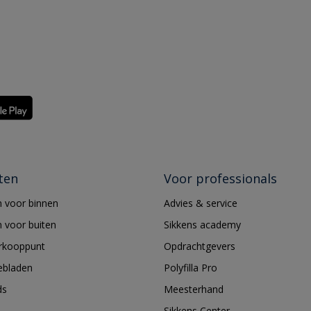
ten
Voor professionals
 voor binnen
Advies & service
 voor buiten
Sikkens academy
erkooppunt
Opdrachtgevers
ebladen
Polyfilla Pro
ds
Meesterhand
Sikkens Center