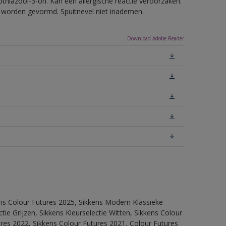
thiazool-3-on. Kan een allergische reactie veroorzaken.
ls worden gevormd. Spuitnevel niet inademen.
Download Adobe Reader
ens Colour Futures 2025, Sikkens Modern Klassieke
ie Grijzen, Sikkens Kleurselectie Witten, Sikkens Colour
ures 2022, Sikkens Colour Futures 2021, Colour Futures