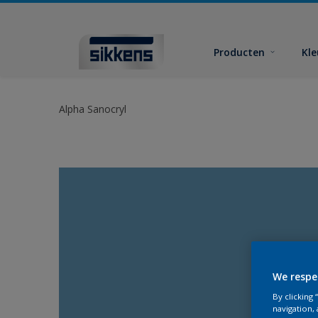
Producten
Kl
Alpha Sanocryl
We respe
By clicking
navigation, 