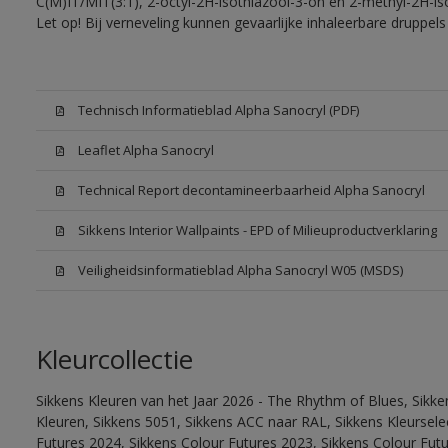
C(M)IT/MIT(3:1), 2-octyl-2H-isothiazool-3-on en 2-methyl-2H-iso
Let op! Bij verneveling kunnen gevaarlijke inhaleerbare druppe
Technisch Informatieblad Alpha Sanocryl (PDF)
Leaflet Alpha Sanocryl
Technical Report decontamineerbaarheid Alpha Sanocryl
Sikkens Interior Wallpaints - EPD of Milieuproductverklaring
Veiligheidsinformatieblad Alpha Sanocryl W05 (MSDS)
Kleurcollectie
Sikkens Kleuren van het Jaar 2026 - The Rhythm of Blues, Sikk
Kleuren, Sikkens 5051, Sikkens ACC naar RAL, Sikkens Kleurselect
Futures 2024, Sikkens Colour Futures 2023, Sikkens Colour Fut