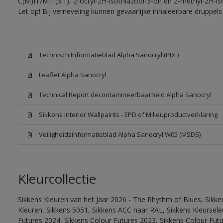
C(M)IT/MIT(3:1), 2-octyl-2H-isothiazool-3-on en 2-methyl-2H-iso
Let op! Bij verneveling kunnen gevaarlijke inhaleerbare druppe
Technisch Informatieblad Alpha Sanocryl (PDF)
Leaflet Alpha Sanocryl
Technical Report decontamineerbaarheid Alpha Sanocryl
Sikkens Interior Wallpaints - EPD of Milieuproductverklaring
Veiligheidsinformatieblad Alpha Sanocryl W05 (MSDS)
Kleurcollectie
Sikkens Kleuren van het Jaar 2026 - The Rhythm of Blues, Sikk
Kleuren, Sikkens 5051, Sikkens ACC naar RAL, Sikkens Kleurselect
Futures 2024, Sikkens Colour Futures 2023, Sikkens Colour Fut