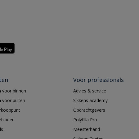
ten
Voor professionals
 voor binnen
Advies & service
 voor buiten
Sikkens academy
erkooppunt
Opdrachtgevers
ebladen
Polyfilla Pro
ds
Meesterhand
Sikkens Center