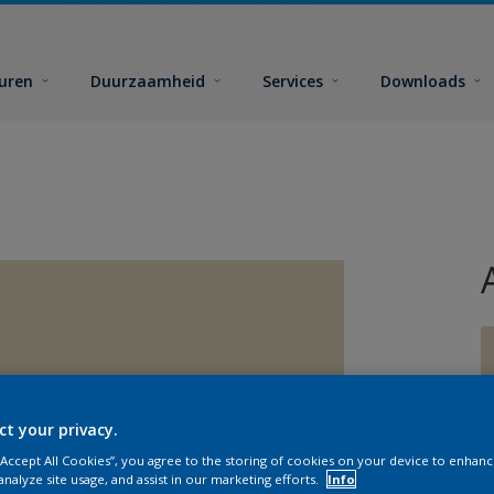
euren
Duurzaamheid
Services
Downloads
ct your privacy.
G
 “Accept All Cookies”, you agree to the storing of cookies on your device to enhanc
analyze site usage, and assist in our marketing efforts.
Info