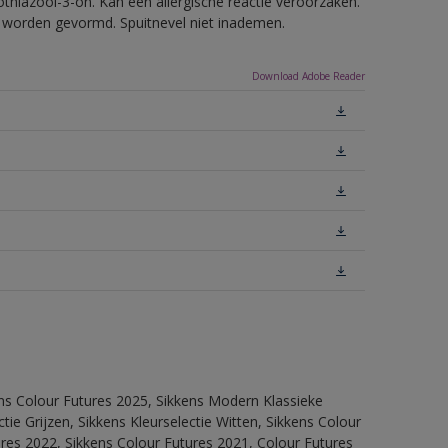
thiazool-3-on. Kan een allergische reactie veroorzaken.
ls worden gevormd. Spuitnevel niet inademen.
Download Adobe Reader
ens Colour Futures 2025, Sikkens Modern Klassieke
ie Grijzen, Sikkens Kleurselectie Witten, Sikkens Colour
ures 2022, Sikkens Colour Futures 2021, Colour Futures