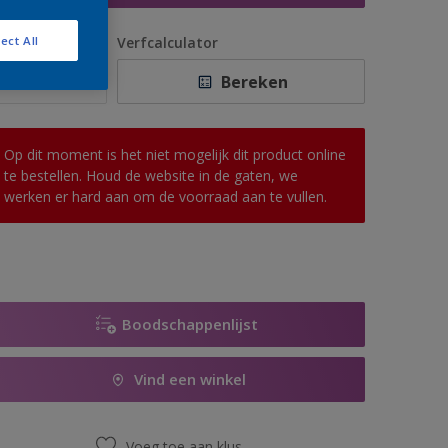
antal
Verfcalculator
ect All
Bereken
Op dit moment is het niet mogelijk dit product online
te bestellen. Houd de website in de gaten, we
werken er hard aan om de voorraad aan te vullen.
Boodschappenlijst
Vind een winkel
Voeg toe aan klus