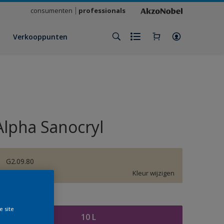
consumenten
professionals
Verkooppunten
Alpha Sanocryl
G2.09.80
Kleur wijzigen
rootte
e site
10 L