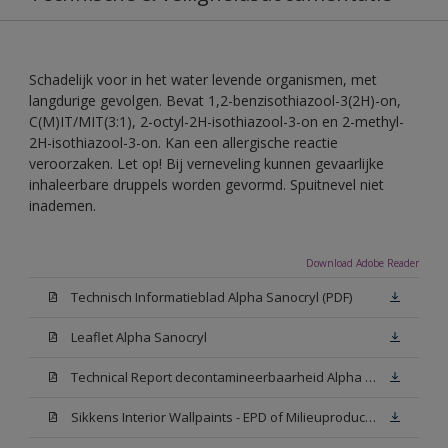
Schadelijk voor in het water levende organismen, met
langdurige gevolgen. Bevat 1,2-benzisothiazool-3(2H)-on,
C(M)IT/MIT(3:1), 2-octyl-2H-isothiazool-3-on en 2-methyl-
2H-isothiazool-3-on. Kan een allergische reactie
veroorzaken. Let op! Bij verneveling kunnen gevaarlijke
inhaleerbare druppels worden gevormd. Spuitnevel niet
inademen.
Download Adobe Reader
Technisch Informatieblad Alpha Sanocryl (PDF)
Leaflet Alpha Sanocryl
Technical Report decontamineerbaarheid Alpha Sanocryl
Sikkens Interior Wallpaints - EPD of Milieuproductverklaring