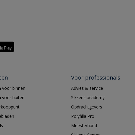
ten
Voor professionals
 voor binnen
Advies & service
 voor buiten
Sikkens academy
erkooppunt
Opdrachtgevers
ebladen
Polyfilla Pro
ds
Meesterhand
Sikkens Center