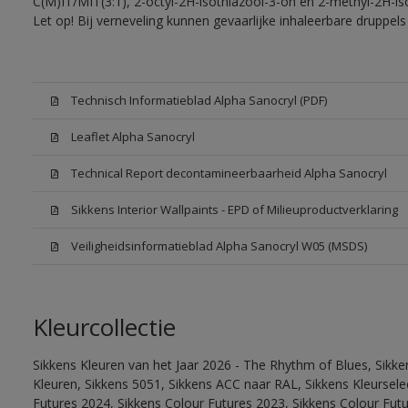
C(M)IT/MIT(3:1), 2-octyl-2H-isothiazool-3-on en 2-methyl-2H-iso
Let op! Bij verneveling kunnen gevaarlijke inhaleerbare druppe
Technisch Informatieblad Alpha Sanocryl (PDF)
Leaflet Alpha Sanocryl
Technical Report decontamineerbaarheid Alpha Sanocryl
Sikkens Interior Wallpaints - EPD of Milieuproductverklaring
Veiligheidsinformatieblad Alpha Sanocryl W05 (MSDS)
Kleurcollectie
Sikkens Kleuren van het Jaar 2026 - The Rhythm of Blues, Sikk
Kleuren, Sikkens 5051, Sikkens ACC naar RAL, Sikkens Kleurselect
Futures 2024, Sikkens Colour Futures 2023, Sikkens Colour Fut