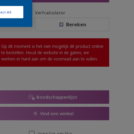
antal
Verfcalculator
ect All
Bereken
Op dit moment is het niet mogelijk dit product online
te bestellen. Houd de website in de gaten, we
werken er hard aan om de voorraad aan te vullen.
Boodschappenlijst
Vind een winkel
Voeg toe aan klus