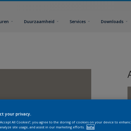
euren
Duurzaamheid
Services
Downloads
ct your privacy.
G
 “Accept All Cookies”, you agree to the storing of cookies on your device to enhanc
analyze site usage, and assist in our marketing efforts.
Info