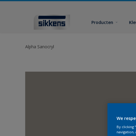
Producten
Kl
Alpha Sanocryl
We respe
By clicking
navigation, 