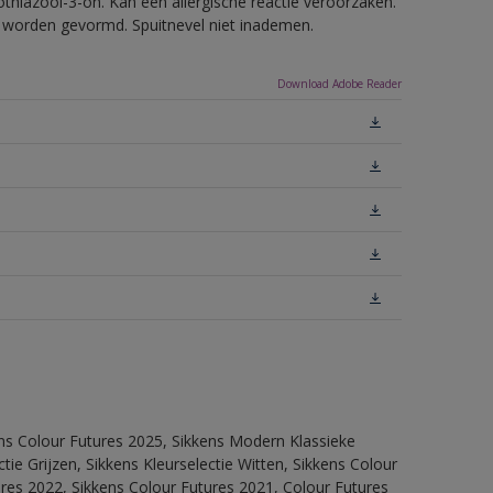
thiazool-3-on. Kan een allergische reactie veroorzaken.
ls worden gevormd. Spuitnevel niet inademen.
Download Adobe Reader
ens Colour Futures 2025, Sikkens Modern Klassieke
ie Grijzen, Sikkens Kleurselectie Witten, Sikkens Colour
ures 2022, Sikkens Colour Futures 2021, Colour Futures