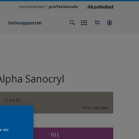
consumenten
professionals
Verkooppunten
Alpha Sanocryl
F1.04.56
Kleur wijzigen
rootte
e site
10 L