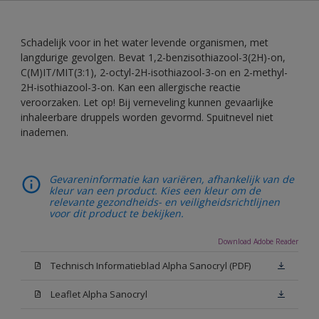
Schadelijk voor in het water levende organismen, met
langdurige gevolgen. Bevat 1,2-benzisothiazool-3(2H)-on,
C(M)IT/MIT(3:1), 2-octyl-2H-isothiazool-3-on en 2-methyl-
2H-isothiazool-3-on. Kan een allergische reactie
veroorzaken. Let op! Bij verneveling kunnen gevaarlijke
inhaleerbare druppels worden gevormd. Spuitnevel niet
inademen.
Gevareninformatie kan variëren, afhankelijk van de
kleur van een product. Kies een kleur om de
relevante gezondheids- en veiligheidsrichtlijnen
voor dit product te bekijken.
Download Adobe Reader
Technisch Informatieblad Alpha Sanocryl (PDF)
Leaflet Alpha Sanocryl