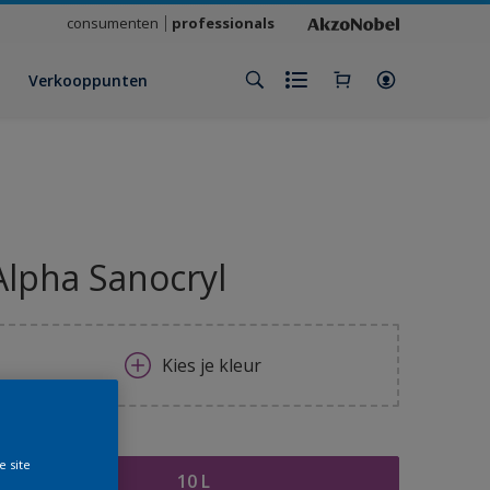
consumenten
professionals
Verkooppunten
Alpha Sanocryl
Kies je kleur
rootte
e site
10 L