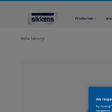
Producten
Kl
Alpha Sanocryl
We respe
By clicking
Geen kleur gese
navigation, 