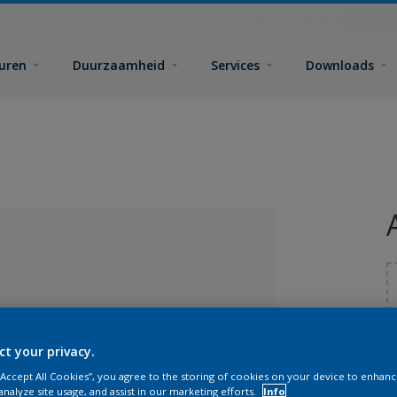
euren
Duurzaamheid
Services
Downloads
ct your privacy.
G
 “Accept All Cookies”, you agree to the storing of cookies on your device to enhanc
lecteerd
analyze site usage, and assist in our marketing efforts.
Info