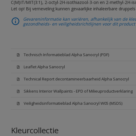
C(M)IT/MIT(3:1), 2-octyl-2H-isothiazool-3-on en 2-methyl-2H-iso
Let op! Bij verneveling kunnen gevaarlijke inhaleerbare druppe
Gevareninformatie kan variëren, afhankelijk van de kle
gezondheids- en veiligheidsrichtlijnen voor dit product 
Technisch Informatieblad Alpha Sanocryl (PDF)
Leaflet Alpha Sanocryl
Technical Report decontamineerbaarheid Alpha Sanocryl
Sikkens Interior Wallpaints - EPD of Milieuproductverklaring
Veiligheidsinformatieblad Alpha Sanocryl W05 (MSDS)
Kleurcollectie