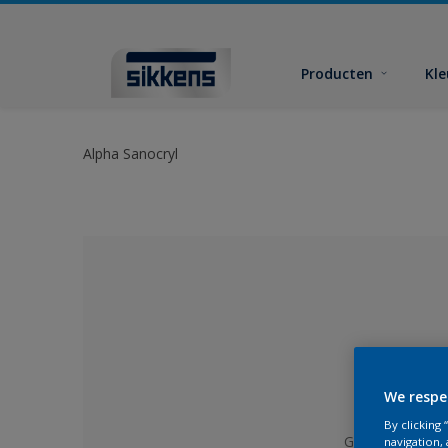
Producten
Kl
Alpha Sanocryl
We respe
By clicking
Geen kleur gese
navigation, 