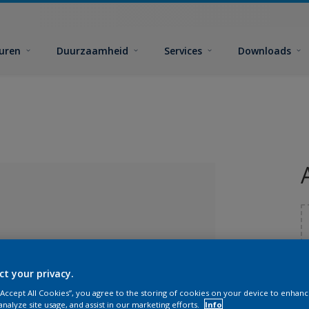
euren
Duurzaamheid
Services
Downloads
ct your privacy.
G
 “Accept All Cookies”, you agree to the storing of cookies on your device to enhanc
lecteerd
analyze site usage, and assist in our marketing efforts.
Info