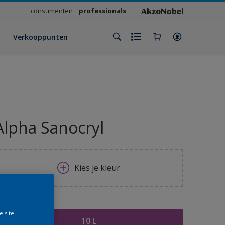
consumenten
professionals
Verkooppunten
Alpha Sanocryl
Kies je kleur
rootte
e site
10 L