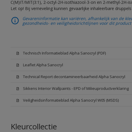
C(M)IT/MIT(3:1), 2-octyl-2H-isothiazool-3-on en 2-methyl-2H-iso
Let op! Bij verneveling kunnen gevaarlijke inhaleerbare druppe
Gevareninformatie kan variëren, afhankelijk van de kle
gezondheids- en veiligheidsrichtlijnen voor dit product 
Technisch Informatieblad Alpha Sanocryl (PDF)
Leaflet Alpha Sanocryl
Technical Report decontamineerbaarheid Alpha Sanocryl
Sikkens Interior Wallpaints - EPD of Milieuproductverklaring
Veiligheidsinformatieblad Alpha Sanocryl W05 (MSDS)
Kleurcollectie