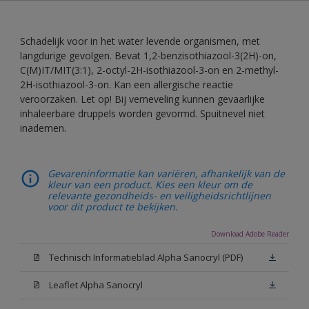
Schadelijk voor in het water levende organismen, met
langdurige gevolgen. Bevat 1,2-benzisothiazool-3(2H)-on,
C(M)IT/MIT(3:1), 2-octyl-2H-isothiazool-3-on en 2-methyl-
2H-isothiazool-3-on. Kan een allergische reactie
veroorzaken. Let op! Bij verneveling kunnen gevaarlijke
inhaleerbare druppels worden gevormd. Spuitnevel niet
inademen.
Gevareninformatie kan variëren, afhankelijk van de
kleur van een product. Kies een kleur om de
relevante gezondheids- en veiligheidsrichtlijnen
voor dit product te bekijken.
Download Adobe Reader
Technisch Informatieblad Alpha Sanocryl (PDF)
Leaflet Alpha Sanocryl