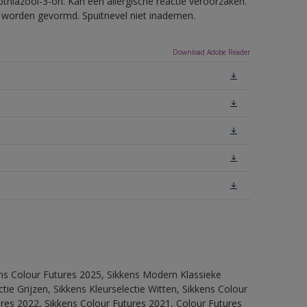
thiazool-3-on. Kan een allergische reactie veroorzaken.
ls worden gevormd. Spuitnevel niet inademen.
Download Adobe Reader
ens Colour Futures 2025, Sikkens Modern Klassieke
ie Grijzen, Sikkens Kleurselectie Witten, Sikkens Colour
ures 2022, Sikkens Colour Futures 2021, Colour Futures