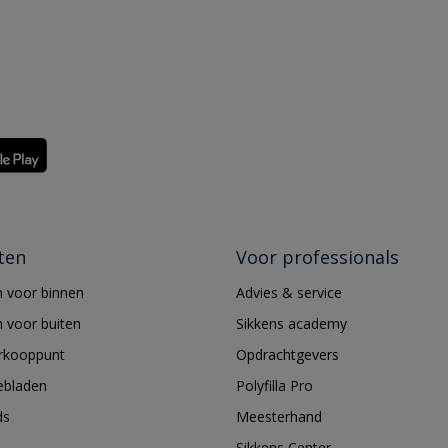
ten
Voor professionals
 voor binnen
Advies & service
 voor buiten
Sikkens academy
erkooppunt
Opdrachtgevers
ebladen
Polyfilla Pro
ds
Meesterhand
Sikkens Center