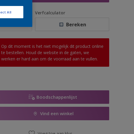
antal
Verfcalculator
ect All
Bereken
Op dit moment is het niet mogelijk dit product online
te bestellen. Houd de website in de gaten, we
werken er hard aan om de voorraad aan te vullen.
Boodschappenlijst
Vind een winkel
Voeg toe aan klus