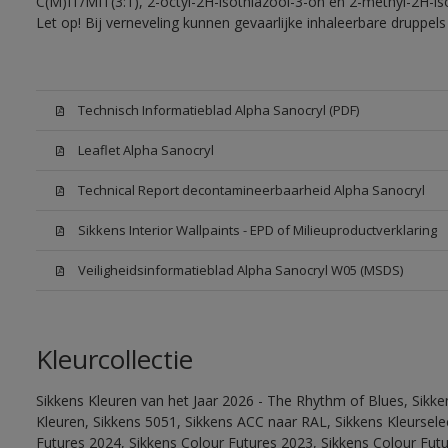
C(M)IT/MIT(3:1), 2-octyl-2H-isothiazool-3-on en 2-methyl-2H-iso
Let op! Bij verneveling kunnen gevaarlijke inhaleerbare druppe
Technisch Informatieblad Alpha Sanocryl (PDF)
Leaflet Alpha Sanocryl
Technical Report decontamineerbaarheid Alpha Sanocryl
Sikkens Interior Wallpaints - EPD of Milieuproductverklaring
Veiligheidsinformatieblad Alpha Sanocryl W05 (MSDS)
Kleurcollectie
Sikkens Kleuren van het Jaar 2026 - The Rhythm of Blues, Sikk
Kleuren, Sikkens 5051, Sikkens ACC naar RAL, Sikkens Kleurselect
Futures 2024, Sikkens Colour Futures 2023, Sikkens Colour Fut