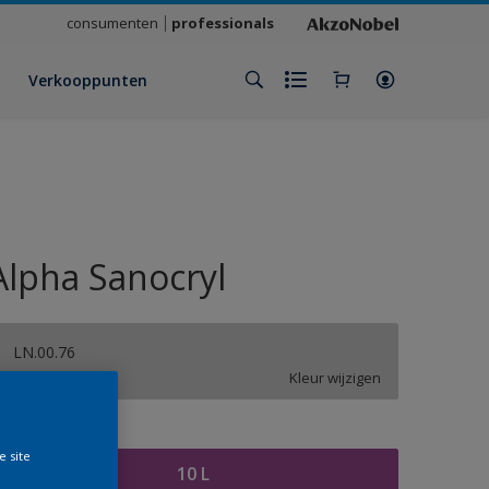
consumenten
professionals
Verkooppunten
Alpha Sanocryl
LN.00.76
Kleur wijzigen
rootte
e site
10 L