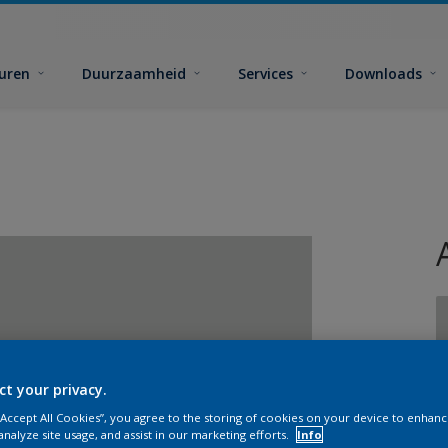
euren
Duurzaamheid
Services
Downloads
ct your privacy.
G
 “Accept All Cookies”, you agree to the storing of cookies on your device to enhanc
analyze site usage, and assist in our marketing efforts.
Info