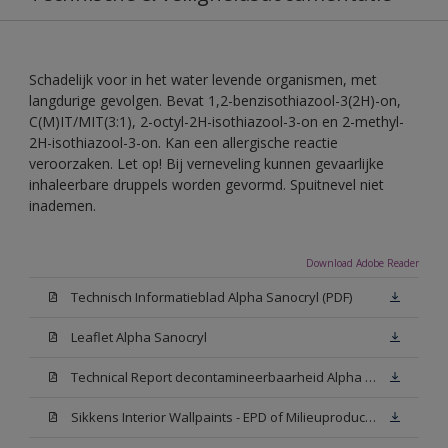
Schadelijk voor in het water levende organismen, met
langdurige gevolgen. Bevat 1,2-benzisothiazool-3(2H)-on,
C(M)IT/MIT(3:1), 2-octyl-2H-isothiazool-3-on en 2-methyl-
2H-isothiazool-3-on. Kan een allergische reactie
veroorzaken. Let op! Bij verneveling kunnen gevaarlijke
inhaleerbare druppels worden gevormd. Spuitnevel niet
inademen.
Download Adobe Reader
Technisch Informatieblad Alpha Sanocryl (PDF)
Leaflet Alpha Sanocryl
Technical Report decontamineerbaarheid Alpha Sanocryl
Sikkens Interior Wallpaints - EPD of Milieuproductverklaring