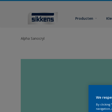
Producten
Kl
Alpha Sanocryl
We respe
By clicking
navigation, 