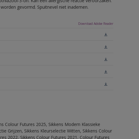
thiazool-3-on. Kan een allergische reactie veroorzaken.
ls worden gevormd. Spuitnevel niet inademen.
Download Adobe Reader
ens Colour Futures 2025, Sikkens Modern Klassieke
ie Grijzen, Sikkens Kleurselectie Witten, Sikkens Colour
ures 2022, Sikkens Colour Futures 2021, Colour Futures