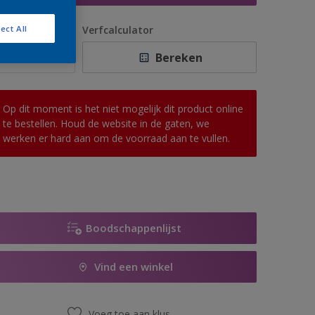
antal
Verfcalculator
ect All
Bereken
Op dit moment is het niet mogelijk dit product online
te bestellen. Houd de website in de gaten, we
werken er hard aan om de voorraad aan te vullen.
Boodschappenlijst
Vind een winkel
Voeg toe aan klus