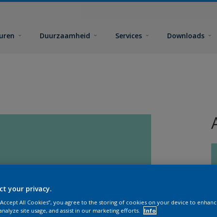
euren
Duurzaamheid
Services
Downloads
ct your privacy.
G
 “Accept All Cookies”, you agree to the storing of cookies on your device to enhanc
analyze site usage, and assist in our marketing efforts.
Info