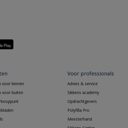
ten
Voor professionals
 voor binnen
Advies & service
 voor buiten
Sikkens academy
erkooppunt
Opdrachtgevers
ebladen
Polyfilla Pro
ds
Meesterhand
Sikkens Center