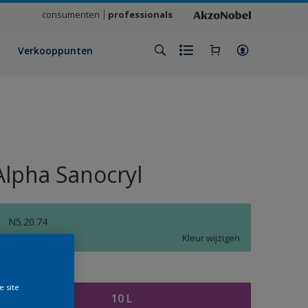
consumenten
professionals
Verkooppunten
Alpha Sanocryl
N5.20.74
Kleur wijzigen
rootte
e site
10 L