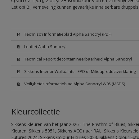
C(M)IT/MIT(3:1), 2-octyl-2H-isothiazool-3-on en 2-methyl-2H-iso
Let op! Bij verneveling kunnen gevaarlijke inhaleerbare druppe
Technisch Informatieblad Alpha Sanocryl (PDF)
Leaflet Alpha Sanocryl
Technical Report decontamineerbaarheid Alpha Sanocryl
Sikkens Interior Wallpaints - EPD of Milieuproductverklaring
Veiligheidsinformatieblad Alpha Sanocryl W05 (MSDS)
Kleurcollectie
Sikkens Kleuren van het Jaar 2026 - The Rhythm of Blues, Sikk
Kleuren, Sikkens 5051, Sikkens ACC naar RAL, Sikkens Kleurselect
Futures 2024, Sikkens Colour Futures 2023, Sikkens Colour Fut