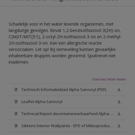
Schadelijk voor in het water levende organismen, met
langdurige gevolgen. Bevat 1,2-benzisothiazool-3(2H)-on,
C(M)IT/MIT(3:1), 2-octyl-2H-isothiazool-3-on en 2-methyl-
2H-isothiazool-3-on. Kan een allergische reactie
veroorzaken. Let op! Bij verneveling kunnen gevaarlijke
inhaleerbare druppels worden gevormd. Spuitnevel niet
inademen.
Download Adobe Reader
Technisch Informatieblad Alpha Sanocryl (PDF)
Leaflet Alpha Sanocryl
Technical Report decontamineerbaarheid Alpha Sanocryl
Sikkens Interior Wallpaints - EPD of Milieuproductverklaring