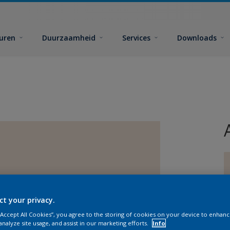
euren
Duurzaamheid
Services
Downloads
ct your privacy.
G
 “Accept All Cookies”, you agree to the storing of cookies on your device to enhanc
analyze site usage, and assist in our marketing efforts.
Info