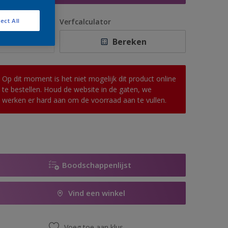
antal
Verfcalculator
ect All
Bereken
Op dit moment is het niet mogelijk dit product online
te bestellen. Houd de website in de gaten, we
werken er hard aan om de voorraad aan te vullen.
Boodschappenlijst
Vind een winkel
Voeg toe aan klus