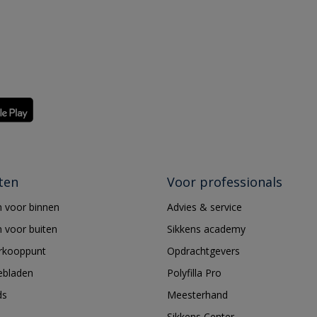
ten
Voor professionals
 voor binnen
Advies & service
 voor buiten
Sikkens academy
erkooppunt
Opdrachtgevers
ebladen
Polyfilla Pro
ds
Meesterhand
Sikkens Center