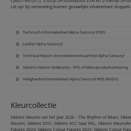
C(M)IT/MIT(3:1), 2-octyl-2H-isothiazool-3-on en 2-methyl-2H-iso
Let op! Bij verneveling kunnen gevaarlijke inhaleerbare druppe
Technisch Informatieblad Alpha Sanocryl (PDF)
Leaflet Alpha Sanocryl
Technical Report decontamineerbaarheid Alpha Sanocryl
Sikkens Interior Wallpaints - EPD of Milieuproductverklaring
Veiligheidsinformatieblad Alpha Sanocryl W05 (MSDS)
Kleurcollectie
Sikkens Kleuren van het Jaar 2026 - The Rhythm of Blues, Sikk
Kleuren, Sikkens 5051, Sikkens ACC naar RAL, Sikkens Kleurselect
Futures 2024, Sikkens Colour Futures 2023, Sikkens Colour Fut