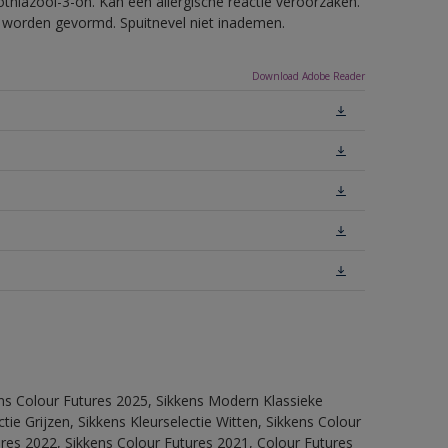
thiazool-3-on. Kan een allergische reactie veroorzaken.
ls worden gevormd. Spuitnevel niet inademen.
Download Adobe Reader
ens Colour Futures 2025, Sikkens Modern Klassieke
ie Grijzen, Sikkens Kleurselectie Witten, Sikkens Colour
ures 2022, Sikkens Colour Futures 2021, Colour Futures