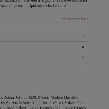
thiazool-3-on. Kan een allergische reactie veroorzaken.
ls worden gevormd. Spuitnevel niet inademen.
Download Adobe Reader
ens Colour Futures 2025, Sikkens Modern Klassieke
ie Grijzen, Sikkens Kleurselectie Witten, Sikkens Colour
ures 2022, Sikkens Colour Futures 2021, Colour Futures