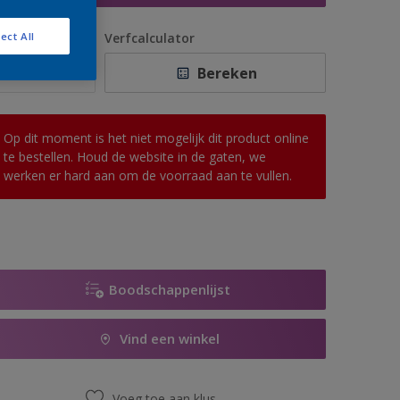
antal
Verfcalculator
ect All
Bereken
Op dit moment is het niet mogelijk dit product online
te bestellen. Houd de website in de gaten, we
werken er hard aan om de voorraad aan te vullen.
Boodschappenlijst
Vind een winkel
Voeg toe aan klus