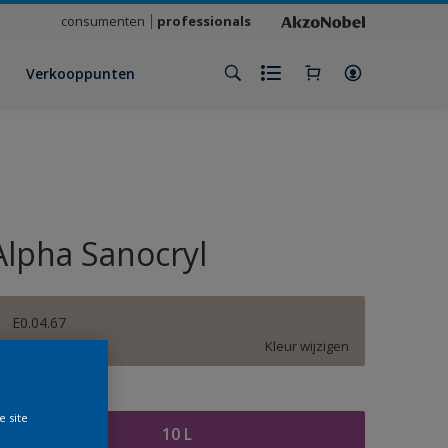
consumenten
professionals
Verkooppunten
Alpha Sanocryl
E0.04.67
Kleur wijzigen
rootte
e site
10 L