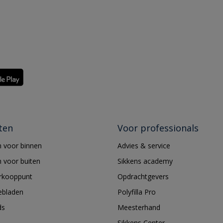
ten
Voor professionals
 voor binnen
Advies & service
 voor buiten
Sikkens academy
erkooppunt
Opdrachtgevers
ebladen
Polyfilla Pro
ds
Meesterhand
Sikkens Center