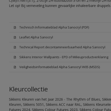
C(M)IT/MIT(3:1), 2-octyl-2H-isothiazool-3-on en 2-methyl-2H-iso
Let op! Bij verneveling kunnen gevaarlijke inhaleerbare druppe
Technisch Informatieblad Alpha Sanocryl (PDF)
Leaflet Alpha Sanocryl
Technical Report decontamineerbaarheid Alpha Sanocryl
Sikkens Interior Wallpaints - EPD of Milieuproductverklaring
Veiligheidsinformatieblad Alpha Sanocryl W05 (MSDS)
Kleurcollectie
Sikkens Kleuren van het Jaar 2026 - The Rhythm of Blues, Sikk
Kleuren, Sikkens 5051, Sikkens ACC naar RAL, Sikkens Kleurselect
Futures 2024, Sikkens Colour Futures 2023, Sikkens Colour Fut