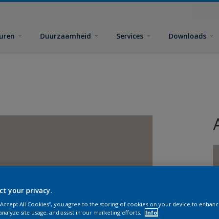
euren
Duurzaamheid
Services
Downloads
ct your privacy.
G
 “Accept All Cookies”, you agree to the storing of cookies on your device to enhanc
analyze site usage, and assist in our marketing efforts.
Info