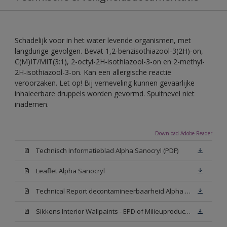
Schadelijk voor in het water levende organismen, met
langdurige gevolgen. Bevat 1,2-benzisothiazool-3(2H)-on,
C(M)IT/MIT(3:1), 2-octyl-2H-isothiazool-3-on en 2-methyl-
2H-isothiazool-3-on. Kan een allergische reactie
veroorzaken. Let op! Bij verneveling kunnen gevaarlijke
inhaleerbare druppels worden gevormd. Spuitnevel niet
inademen.
Download Adobe Reader
Technisch Informatieblad Alpha Sanocryl (PDF)
Leaflet Alpha Sanocryl
Technical Report decontamineerbaarheid Alpha Sanocryl
Sikkens Interior Wallpaints - EPD of Milieuproductverklaring