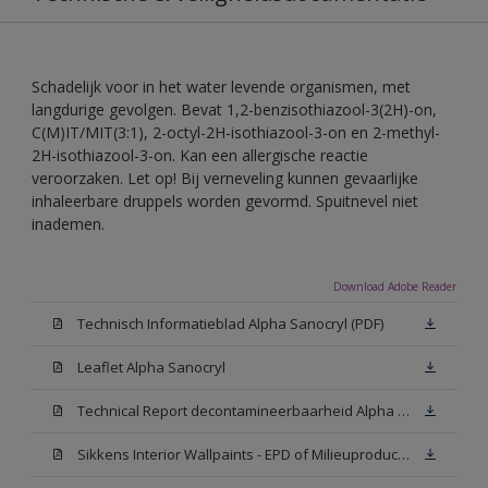
Schadelijk voor in het water levende organismen, met
langdurige gevolgen. Bevat 1,2-benzisothiazool-3(2H)-on,
C(M)IT/MIT(3:1), 2-octyl-2H-isothiazool-3-on en 2-methyl-
2H-isothiazool-3-on. Kan een allergische reactie
veroorzaken. Let op! Bij verneveling kunnen gevaarlijke
inhaleerbare druppels worden gevormd. Spuitnevel niet
inademen.
Download Adobe Reader
Technisch Informatieblad Alpha Sanocryl (PDF)
Leaflet Alpha Sanocryl
Technical Report decontamineerbaarheid Alpha Sanocryl
Sikkens Interior Wallpaints - EPD of Milieuproductverklaring