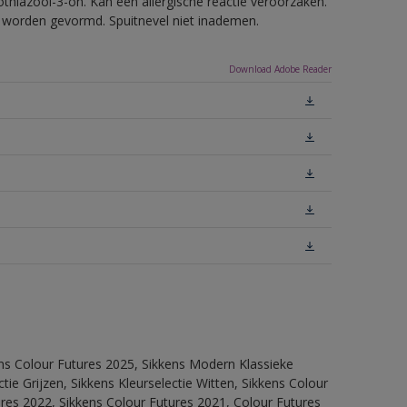
thiazool-3-on. Kan een allergische reactie veroorzaken.
ls worden gevormd. Spuitnevel niet inademen.
Download Adobe Reader
ens Colour Futures 2025, Sikkens Modern Klassieke
ie Grijzen, Sikkens Kleurselectie Witten, Sikkens Colour
ures 2022, Sikkens Colour Futures 2021, Colour Futures