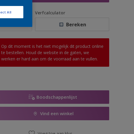
antal
Verfcalculator
ect All
Bereken
Op dit moment is het niet mogelijk dit product online
te bestellen. Houd de website in de gaten, we
werken er hard aan om de voorraad aan te vullen.
Boodschappenlijst
Vind een winkel
Voeg toe aan klus