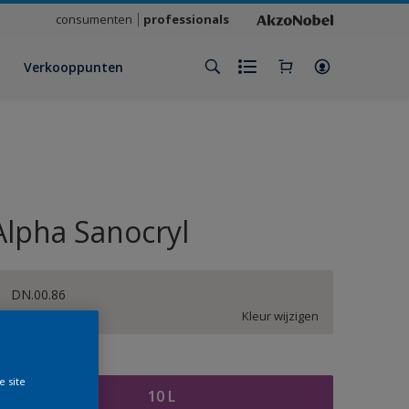
consumenten
professionals
Verkooppunten
Alpha Sanocryl
DN.00.86
Kleur wijzigen
rootte
e site
10 L