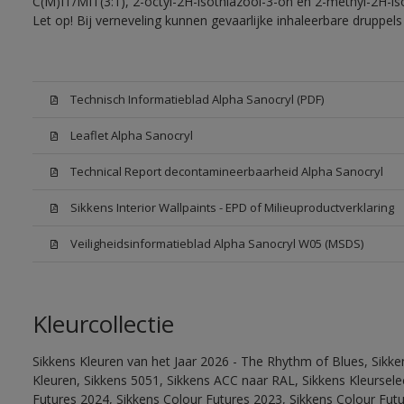
C(M)IT/MIT(3:1), 2-octyl-2H-isothiazool-3-on en 2-methyl-2H-iso
Let op! Bij verneveling kunnen gevaarlijke inhaleerbare druppe
Technisch Informatieblad Alpha Sanocryl (PDF)
Leaflet Alpha Sanocryl
Technical Report decontamineerbaarheid Alpha Sanocryl
Sikkens Interior Wallpaints - EPD of Milieuproductverklaring
Veiligheidsinformatieblad Alpha Sanocryl W05 (MSDS)
Kleurcollectie
Sikkens Kleuren van het Jaar 2026 - The Rhythm of Blues, Sikk
Kleuren, Sikkens 5051, Sikkens ACC naar RAL, Sikkens Kleurselect
Futures 2024, Sikkens Colour Futures 2023, Sikkens Colour Fut