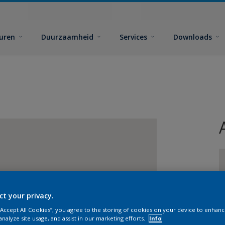
euren
Duurzaamheid
Services
Downloads
ct your privacy.
G
 “Accept All Cookies”, you agree to the storing of cookies on your device to enhanc
analyze site usage, and assist in our marketing efforts.
Info