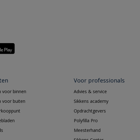
ten
Voor professionals
 voor binnen
Advies & service
 voor buiten
Sikkens academy
erkooppunt
Opdrachtgevers
ebladen
Polyfilla Pro
ds
Meesterhand
Sikkens Center