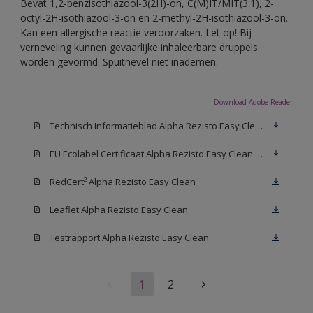
Bevat 1,2-benzisothiazool-3(2H)-on, C(M)IT/MIT(3:1), 2-
octyl-2H-isothiazool-3-on en 2-methyl-2H-isothiazool-3-on.
Kan een allergische reactie veroorzaken. Let op! Bij
verneveling kunnen gevaarlijke inhaleerbare druppels
worden gevormd. Spuitnevel niet inademen.
Download Adobe Reader
Technisch Informatieblad Alpha Rezisto Easy Clean (PDF)
EU Ecolabel Certificaat Alpha Rezisto Easy Clean Mat
RedCert² Alpha Rezisto Easy Clean
Leaflet Alpha Rezisto Easy Clean
Testrapport Alpha Rezisto Easy Clean
1
2