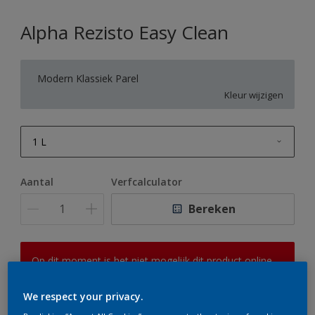
Alpha Rezisto Easy Clean
Modern Klassiek Parel
Kleur wijzigen
1 L
1 L
Aantal
Verfcalculator
2,5 L
Bereken
5 L
10 L
Op dit moment is het niet mogelijk dit product online
te bestellen. Houd de website in de gaten, we werken
er hard aan om de voorraad aan te vullen.
We respect your privacy.