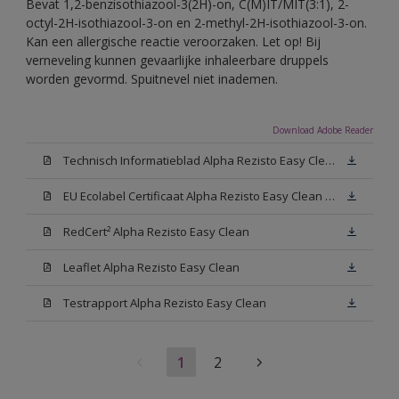
Bevat 1,2-benzisothiazool-3(2H)-on, C(M)IT/MIT(3:1), 2-
octyl-2H-isothiazool-3-on en 2-methyl-2H-isothiazool-3-on.
Kan een allergische reactie veroorzaken. Let op! Bij
verneveling kunnen gevaarlijke inhaleerbare druppels
worden gevormd. Spuitnevel niet inademen.
Download Adobe Reader
Technisch Informatieblad Alpha Rezisto Easy Clean (PDF)
EU Ecolabel Certificaat Alpha Rezisto Easy Clean Mat
RedCert² Alpha Rezisto Easy Clean
Leaflet Alpha Rezisto Easy Clean
Testrapport Alpha Rezisto Easy Clean
1
2