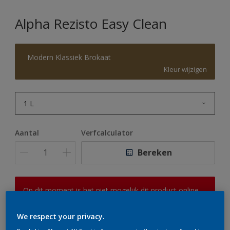
Alpha Rezisto Easy Clean
Modern Klassiek Brokaat
Kleur wijzigen
1 L
1 L
Aantal
Verfcalculator
2,5 L
Bereken
5 L
10 L
Op dit moment is het niet mogelijk dit product online
te bestellen. Houd de website in de gaten, we werken
er hard aan om de voorraad aan te vullen.
We respect your privacy.