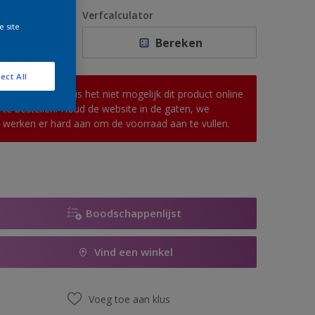
1 L
antal
Verfcalculator
e site
2,5 L
Bereken
5 L
ect All
10 L
Op dit moment is het niet mogelijk dit product online
te bestellen. Houd de website in de gaten, we
werken er hard aan om de voorraad aan te vullen.
Boodschappenlijst
Vind een winkel
Voeg toe aan klus