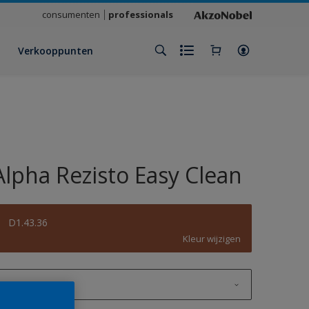
consumenten
professionals
Verkooppunten
Alpha Rezisto Easy Clean
D1.43.36
Kleur wijzigen
1 L