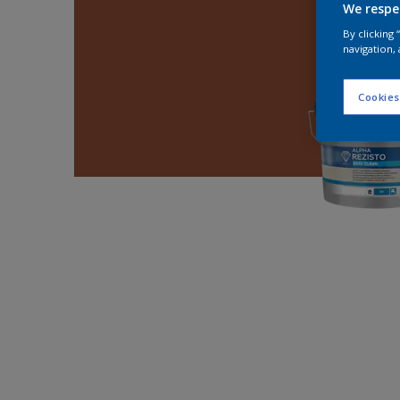
We respe
By clicking
navigation, 
Cookies