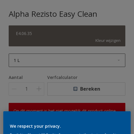
Alpha Rezisto Easy Clean
E4.06.35
Kleur wijzigen
1 L
1 L
Aantal
Verfcalculator
2,5 L
Bereken
5 L
10 L
Op dit moment is het niet mogelijk dit product online
te bestellen. Houd de website in de gaten, we werken
er hard aan om de voorraad aan te vullen.
We respect your privacy.