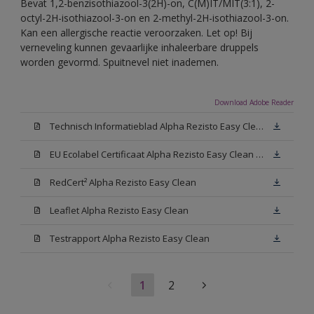
Bevat 1,2-benzisothiazool-3(2H)-on, C(M)IT/MIT(3:1), 2-
octyl-2H-isothiazool-3-on en 2-methyl-2H-isothiazool-3-on.
Kan een allergische reactie veroorzaken. Let op! Bij
verneveling kunnen gevaarlijke inhaleerbare druppels
worden gevormd. Spuitnevel niet inademen.
Download Adobe Reader
Technisch Informatieblad Alpha Rezisto Easy Clean (PDF)
EU Ecolabel Certificaat Alpha Rezisto Easy Clean Mat
RedCert² Alpha Rezisto Easy Clean
Leaflet Alpha Rezisto Easy Clean
Testrapport Alpha Rezisto Easy Clean
1
2