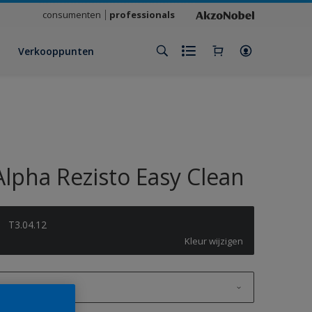
consumenten
professionals
Verkooppunten
Alpha Rezisto Easy Clean
T3.04.12
Kleur wijzigen
1 L