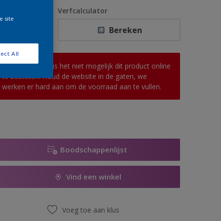
1 L
antal
Verfcalculator
e site
2,5 L
Bereken
5 L
ect All
10 L
Op dit moment is het niet mogelijk dit product online
te bestellen. Houd de website in de gaten, we
werken er hard aan om de voorraad aan te vullen.
Boodschappenlijst
Vind een winkel
Voeg toe aan klus