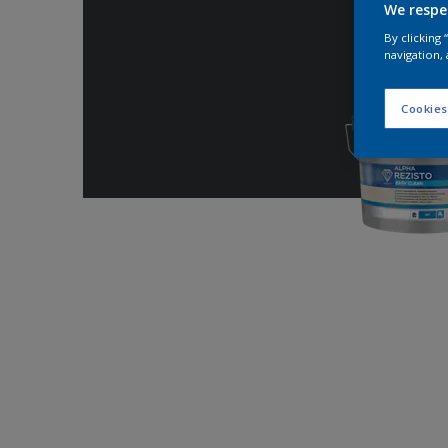
We respe
By clicking
navigation, 
Cookies