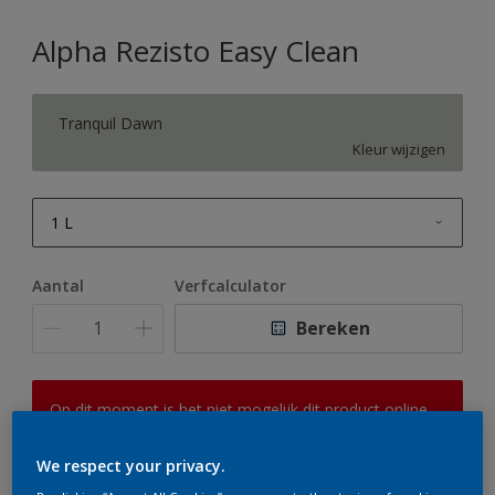
Alpha Rezisto Easy Clean
Tranquil Dawn
Kleur wijzigen
1 L
1 L
Aantal
Verfcalculator
2,5 L
Bereken
5 L
10 L
Op dit moment is het niet mogelijk dit product online
te bestellen. Houd de website in de gaten, we werken
er hard aan om de voorraad aan te vullen.
We respect your privacy.