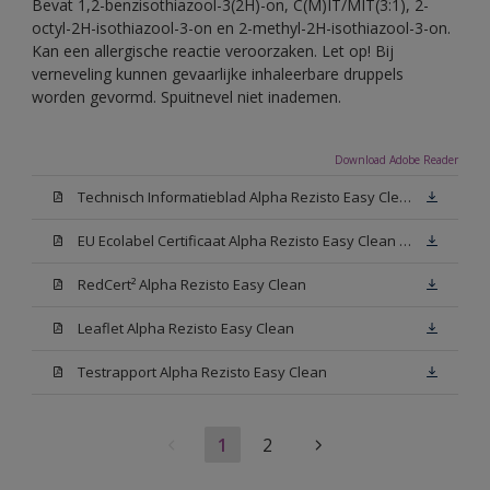
Bevat 1,2-benzisothiazool-3(2H)-on, C(M)IT/MIT(3:1), 2-
octyl-2H-isothiazool-3-on en 2-methyl-2H-isothiazool-3-on.
Kan een allergische reactie veroorzaken. Let op! Bij
verneveling kunnen gevaarlijke inhaleerbare druppels
worden gevormd. Spuitnevel niet inademen.
Download Adobe Reader
Technisch Informatieblad Alpha Rezisto Easy Clean (PDF)
EU Ecolabel Certificaat Alpha Rezisto Easy Clean Mat
RedCert² Alpha Rezisto Easy Clean
Leaflet Alpha Rezisto Easy Clean
Testrapport Alpha Rezisto Easy Clean
1
2