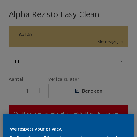
Alpha Rezisto Easy Clean
F8.31.69
Kleur wijzigen
1 L
1 L
Aantal
Verfcalculator
2,5 L
Bereken
5 L
10 L
Op dit moment is het niet mogelijk dit product online
te bestellen. Houd de website in de gaten, we werken
er hard aan om de voorraad aan te vullen.
We respect your privacy.