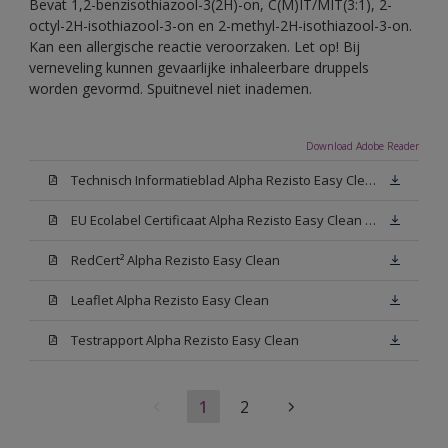
Bevat 1,2-benzisothiazool-3(2H)-on, C(M)IT/MIT(3:1), 2-
octyl-2H-isothiazool-3-on en 2-methyl-2H-isothiazool-3-on.
Kan een allergische reactie veroorzaken. Let op! Bij
verneveling kunnen gevaarlijke inhaleerbare druppels
worden gevormd. Spuitnevel niet inademen.
Download Adobe Reader
Technisch Informatieblad Alpha Rezisto Easy Clean (PDF)
EU Ecolabel Certificaat Alpha Rezisto Easy Clean Mat
RedCert² Alpha Rezisto Easy Clean
Leaflet Alpha Rezisto Easy Clean
Testrapport Alpha Rezisto Easy Clean
1
2