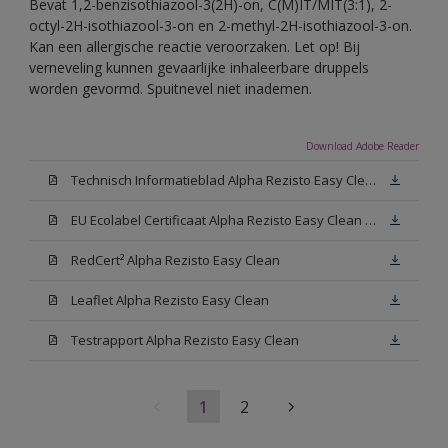
Bevat 1,2-benzisothiazool-3(2H)-on, C(M)IT/MIT(3:1), 2-
octyl-2H-isothiazool-3-on en 2-methyl-2H-isothiazool-3-on.
Kan een allergische reactie veroorzaken. Let op! Bij
verneveling kunnen gevaarlijke inhaleerbare druppels
worden gevormd. Spuitnevel niet inademen.
Download Adobe Reader
Technisch Informatieblad Alpha Rezisto Easy Clean (PDF)
EU Ecolabel Certificaat Alpha Rezisto Easy Clean Mat
RedCert² Alpha Rezisto Easy Clean
Leaflet Alpha Rezisto Easy Clean
Testrapport Alpha Rezisto Easy Clean
1
2