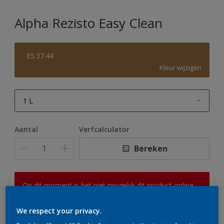
Alpha Rezisto Easy Clean
E5.37.44
Kleur wijzigen
1 L
1 L
Aantal
Verfcalculator
2,5 L
Bereken
5 L
10 L
Op dit moment is het niet mogelijk dit product online
te bestellen. Houd de website in de gaten, we werken
er hard aan om de voorraad aan te vullen.
We respect your privacy.