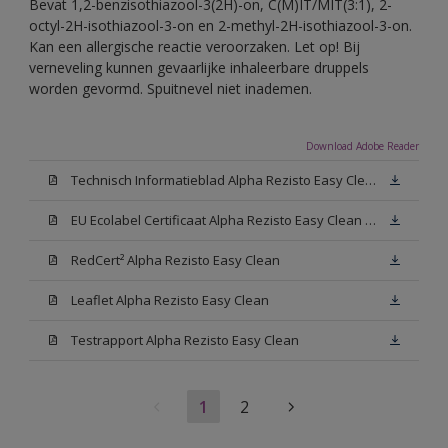
Bevat 1,2-benzisothiazool-3(2H)-on, C(M)IT/MIT(3:1), 2-
octyl-2H-isothiazool-3-on en 2-methyl-2H-isothiazool-3-on.
Kan een allergische reactie veroorzaken. Let op! Bij
verneveling kunnen gevaarlijke inhaleerbare druppels
worden gevormd. Spuitnevel niet inademen.
Download Adobe Reader
Technisch Informatieblad Alpha Rezisto Easy Clean (PDF)
EU Ecolabel Certificaat Alpha Rezisto Easy Clean Mat
RedCert² Alpha Rezisto Easy Clean
Leaflet Alpha Rezisto Easy Clean
Testrapport Alpha Rezisto Easy Clean
1
2