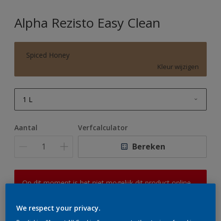
Alpha Rezisto Easy Clean
Spiced Honey
Kleur wijzigen
1 L
1 L
Aantal
Verfcalculator
2,5 L
Bereken
5 L
10 L
Op dit moment is het niet mogelijk dit product online
te bestellen. Houd de website in de gaten, we werken
er hard aan om de voorraad aan te vullen.
We respect your privacy.