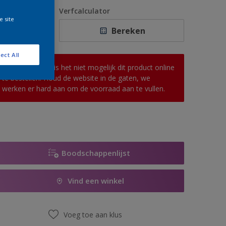
1 L
antal
Verfcalculator
e site
2,5 L
Bereken
5 L
ect All
10 L
Op dit moment is het niet mogelijk dit product online
te bestellen. Houd de website in de gaten, we
werken er hard aan om de voorraad aan te vullen.
Boodschappenlijst
Vind een winkel
Voeg toe aan klus