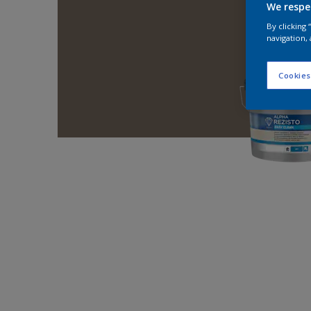
We respe
By clicking
navigation, 
Cookies