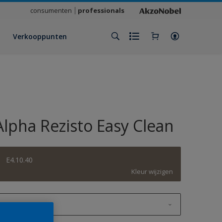
consumenten
professionals
Verkooppunten
Alpha Rezisto Easy Clean
E4.10.40
Kleur wijzigen
1 L