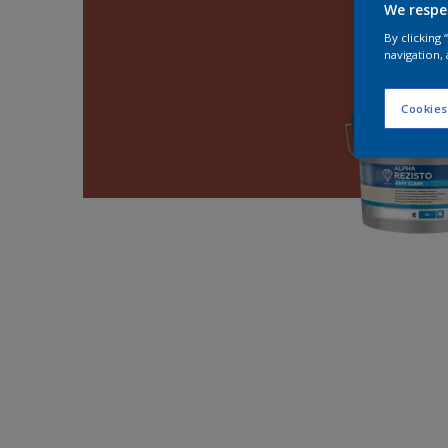
We respe
By clicking
navigation, 
Cookies