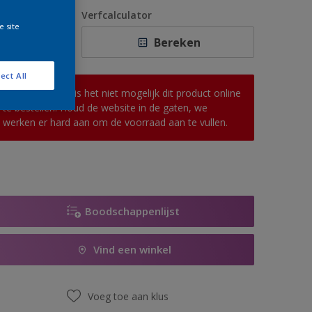
1 L
antal
Verfcalculator
e site
2,5 L
Bereken
5 L
ect All
10 L
Op dit moment is het niet mogelijk dit product online
te bestellen. Houd de website in de gaten, we
werken er hard aan om de voorraad aan te vullen.
Boodschappenlijst
Vind een winkel
Voeg toe aan klus