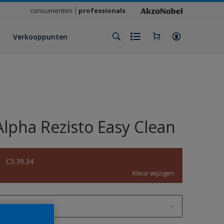
consumenten
professionals
Verkooppunten
Alpha Rezisto Easy Clean
C5.39.34
Kleur wijzigen
1 L