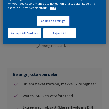
on your device to enhance site navigation, analyze site usage, and
assist in our marketing efforts.
Info
Boodschappenlijst
Cookies Settings
Vind een winkel
Accept All Cookies
Reject All
Voeg toe aan klus
Belangrijkste voordelen
Ultiem vlekafstotend, makkelijk reinigbaar
Water-, vuil- en vetafstotend
Extreem schrobvast (klasse 1 volgens DIN