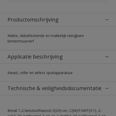
Productomschrijving
Matte, vlekafstotende en makkelijk reinigbare
binnenmuurverf
Applicatie beschrijving
Kwast, roller en airless spuitapparatuur
Technische & veiligheidsdocumentatie
Bevat 1,2-benzisothiazool-3(2H)-on, C(M)IT/MIT(3:1), 2-
octyl-2H-isothiazool-3-on en 2-methyl-2H-isothiazool-3-on.