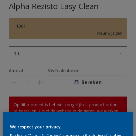
Alpha Rezisto Easy Clean
1001
Kleur wijzigen
1 L
1 L
Aantal
Verfcalculator
2,5 L
Bereken
5 L
10 L
Op dit moment is het niet mogelijk dit product online
te bestellen. Houd de website in de gaten, we werken
er hard aan om de voorraad aan te vullen.
We respect your privacy.
By clicking “Accept All Cookies”, you agree to the storing of cookies