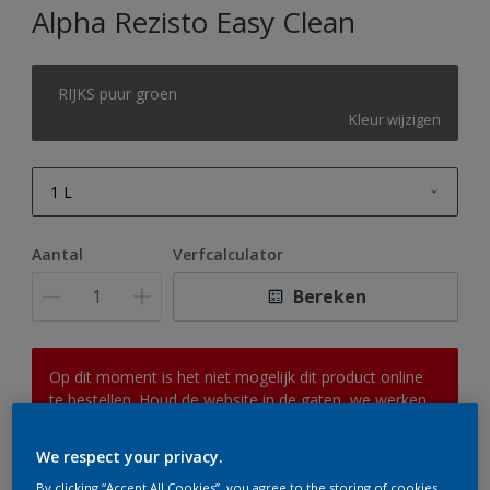
Alpha Rezisto Easy Clean
RIJKS puur groen
Kleur wijzigen
1 L
1 L
Aantal
Verfcalculator
2,5 L
Bereken
5 L
10 L
Op dit moment is het niet mogelijk dit product online
te bestellen. Houd de website in de gaten, we werken
er hard aan om de voorraad aan te vullen.
We respect your privacy.
By clicking “Accept All Cookies”, you agree to the storing of cookies