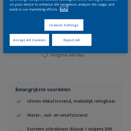
on your device to enhance site navigation, analyze site usage, and
assist in our marketing efforts.
Info
Boodschappenlijst
Cookies Settings
Vind een winkel
Accept All Cookies
Reject All
Voeg toe aan klus
Belangrijkste voordelen
Ultiem vlekafstotend, makkelijk reinigbaar
Water-, vuil- en vetafstotend
Extreem schrobvast (klasse 1 volgens DIN