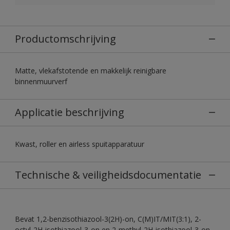
Productomschrijving
Matte, vlekafstotende en makkelijk reinigbare
binnenmuurverf
Applicatie beschrijving
Kwast, roller en airless spuitapparatuur
Technische & veiligheidsdocumentatie
Bevat 1,2-benzisothiazool-3(2H)-on, C(M)IT/MIT(3:1), 2-
octyl-2H-isothiazool-3-on en 2-methyl-2H-isothiazool-3-on.