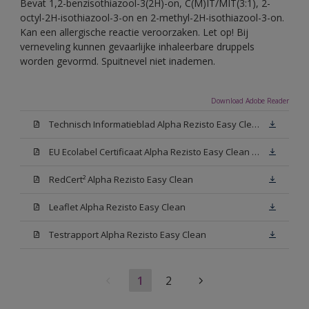
Bevat 1,2-benzisothiazool-3(2H)-on, C(M)IT/MIT(3:1), 2-
octyl-2H-isothiazool-3-on en 2-methyl-2H-isothiazool-3-on.
Kan een allergische reactie veroorzaken. Let op! Bij
verneveling kunnen gevaarlijke inhaleerbare druppels
worden gevormd. Spuitnevel niet inademen.
Download Adobe Reader
Technisch Informatieblad Alpha Rezisto Easy Clean (PDF)
EU Ecolabel Certificaat Alpha Rezisto Easy Clean Mat
RedCert² Alpha Rezisto Easy Clean
Leaflet Alpha Rezisto Easy Clean
Testrapport Alpha Rezisto Easy Clean
1
2