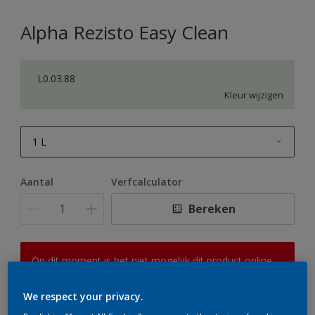
Alpha Rezisto Easy Clean
L0.03.88
Kleur wijzigen
1 L
1 L
Aantal
Verfcalculator
2,5 L
Bereken
5 L
10 L
Op dit moment is het niet mogelijk dit product online
te bestellen. Houd de website in de gaten, we werken
er hard aan om de voorraad aan te vullen.
We respect your privacy.