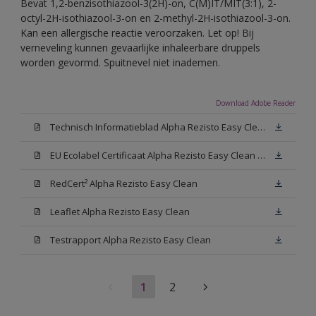
Bevat 1,2-benzisothiazool-3(2H)-on, C(M)IT/MIT(3:1), 2-
octyl-2H-isothiazool-3-on en 2-methyl-2H-isothiazool-3-on.
Kan een allergische reactie veroorzaken. Let op! Bij
verneveling kunnen gevaarlijke inhaleerbare druppels
worden gevormd. Spuitnevel niet inademen.
Download Adobe Reader
Technisch Informatieblad Alpha Rezisto Easy Clean (PDF)
EU Ecolabel Certificaat Alpha Rezisto Easy Clean Mat
RedCert² Alpha Rezisto Easy Clean
Leaflet Alpha Rezisto Easy Clean
Testrapport Alpha Rezisto Easy Clean
1
2