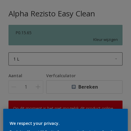
Alpha Rezisto Easy Clean
P0.15.65
Kleur wijzigen
1 L
1 L
Aantal
Verfcalculator
2,5 L
Bereken
5 L
10 L
Op dit moment is het niet mogelijk dit product online
te bestellen. Houd de website in de gaten, we werken
er hard aan om de voorraad aan te vullen.
We respect your privacy.