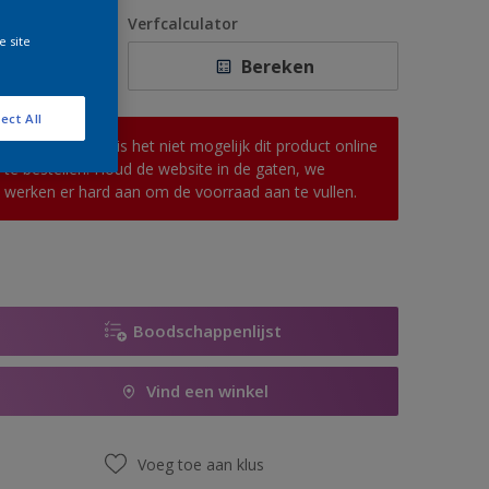
1 L
antal
Verfcalculator
e site
2,5 L
Bereken
5 L
ect All
10 L
Op dit moment is het niet mogelijk dit product online
te bestellen. Houd de website in de gaten, we
werken er hard aan om de voorraad aan te vullen.
Boodschappenlijst
Vind een winkel
Voeg toe aan klus