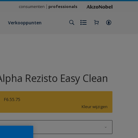
consumenten
professionals
Verkooppunten
Alpha Rezisto Easy Clean
F6.55.75
Kleur wijzigen
1 L