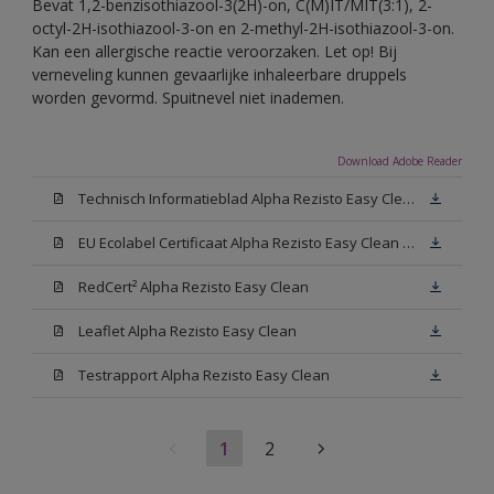
Bevat 1,2-benzisothiazool-3(2H)-on, C(M)IT/MIT(3:1), 2-
octyl-2H-isothiazool-3-on en 2-methyl-2H-isothiazool-3-on.
Kan een allergische reactie veroorzaken. Let op! Bij
verneveling kunnen gevaarlijke inhaleerbare druppels
worden gevormd. Spuitnevel niet inademen.
Download Adobe Reader
Technisch Informatieblad Alpha Rezisto Easy Clean (PDF)
EU Ecolabel Certificaat Alpha Rezisto Easy Clean Mat
RedCert² Alpha Rezisto Easy Clean
Leaflet Alpha Rezisto Easy Clean
Testrapport Alpha Rezisto Easy Clean
1
2