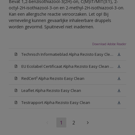
Bevat 1,2-benzisothiazool-3(2H)-on, C(M)IT/MIT(3:1), 2-
octyl-2H-isothiazool-3-on en 2-methyl-2H-isothiazool-3-on.
Kan een allergische reactie veroorzaken. Let op! Bij
verneveling kunnen gevaarlijke inhaleerbare druppels
worden gevormd. Spuitnevel niet inademen.
Download Adobe Reader
Technisch Informatieblad Alpha Rezisto Easy Clean (PDF)
EU Ecolabel Certificaat Alpha Rezisto Easy Clean Mat
RedCert² Alpha Rezisto Easy Clean
Leaflet Alpha Rezisto Easy Clean
Testrapport Alpha Rezisto Easy Clean
1
2