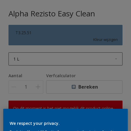
Alpha Rezisto Easy Clean
T3.25.51
Kleur wijzigen
1 L
1 L
Aantal
Verfcalculator
2,5 L
Bereken
5 L
10 L
Op dit moment is het niet mogelijk dit product online
te bestellen. Houd de website in de gaten, we werken
er hard aan om de voorraad aan te vullen.
We respect your privacy.