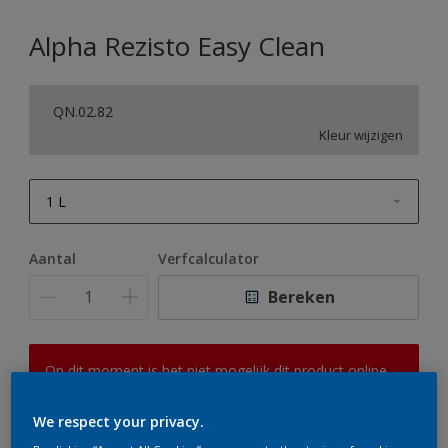
Alpha Rezisto Easy Clean
QN.02.82
Kleur wijzigen
1 L
1 L
Aantal
Verfcalculator
2,5 L
Bereken
5 L
10 L
Op dit moment is het niet mogelijk dit product online
te bestellen. Houd de website in de gaten, we werken
er hard aan om de voorraad aan te vullen.
We respect your privacy.