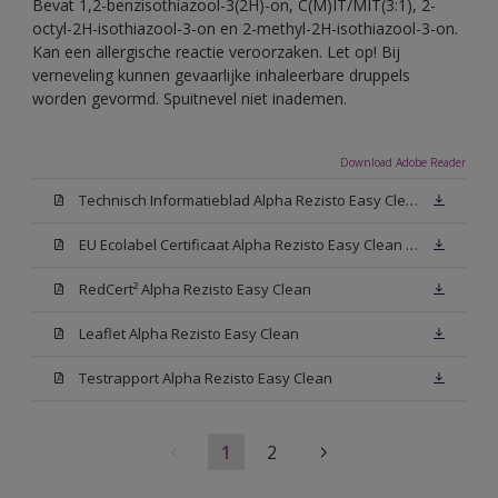
Bevat 1,2-benzisothiazool-3(2H)-on, C(M)IT/MIT(3:1), 2-
octyl-2H-isothiazool-3-on en 2-methyl-2H-isothiazool-3-on.
Kan een allergische reactie veroorzaken. Let op! Bij
verneveling kunnen gevaarlijke inhaleerbare druppels
worden gevormd. Spuitnevel niet inademen.
Download Adobe Reader
Technisch Informatieblad Alpha Rezisto Easy Clean (PDF)
EU Ecolabel Certificaat Alpha Rezisto Easy Clean Mat
RedCert² Alpha Rezisto Easy Clean
Leaflet Alpha Rezisto Easy Clean
Testrapport Alpha Rezisto Easy Clean
1
2