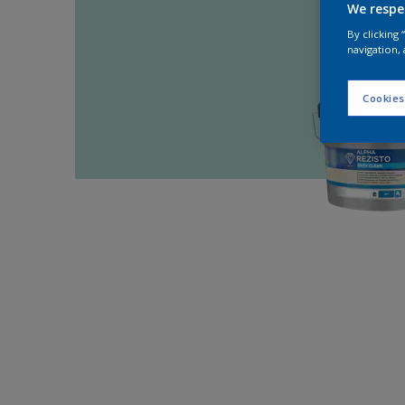
We respe
By clicking
navigation, 
Cookies