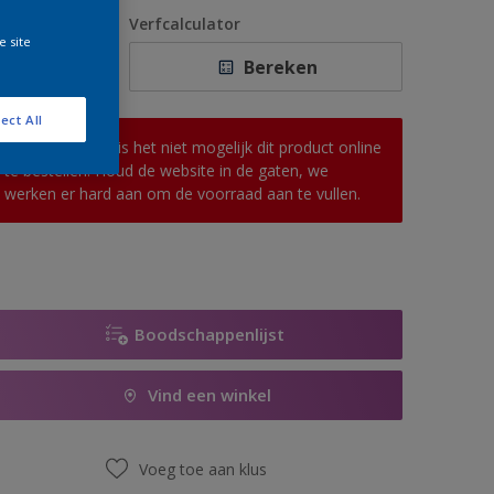
1 L
antal
Verfcalculator
e site
2,5 L
Bereken
5 L
ect All
10 L
Op dit moment is het niet mogelijk dit product online
te bestellen. Houd de website in de gaten, we
werken er hard aan om de voorraad aan te vullen.
Boodschappenlijst
Vind een winkel
Voeg toe aan klus