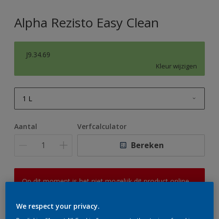
Alpha Rezisto Easy Clean
J9.34.69
Kleur wijzigen
1 L
1 L
Aantal
Verfcalculator
2,5 L
Bereken
5 L
10 L
Op dit moment is het niet mogelijk dit product online
te bestellen. Houd de website in de gaten, we werken
er hard aan om de voorraad aan te vullen.
We respect your privacy.