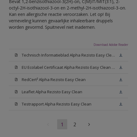
Bevat 1,2-benzisothiazool-3(2H)-on, C(M)IT/MIT(3:1), 2-
octyl-2H-isothiazool-3-on en 2-methyl-2H-isothiazool-3-on.
Kan een allergische reactie veroorzaken. Let op! Bij
verneveling kunnen gevaarlijke inhaleerbare druppels
worden gevormd. Spuitnevel niet inademen.
Download Adobe Reader
Technisch Informatieblad Alpha Rezisto Easy Clean (PDF)
EU Ecolabel Certificaat Alpha Rezisto Easy Clean Mat
RedCert² Alpha Rezisto Easy Clean
Leaflet Alpha Rezisto Easy Clean
Testrapport Alpha Rezisto Easy Clean
1
2