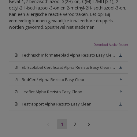
Bevat 1,2-benzisothiazool-3(2H)-on, C(M)IT/MIT(3:1), 2-
octyl-2H-isothiazool-3-on en 2-methyl-2H-isothiazool-3-on.
Kan een allergische reactie veroorzaken. Let op! Bij
verneveling kunnen gevaarlijke inhaleerbare druppels
worden gevormd. Spuitnevel niet inademen.
Download Adobe Reader
Technisch Informatieblad Alpha Rezisto Easy Clean (PDF)
EU Ecolabel Certificaat Alpha Rezisto Easy Clean Mat
RedCert² Alpha Rezisto Easy Clean
Leaflet Alpha Rezisto Easy Clean
Testrapport Alpha Rezisto Easy Clean
1
2