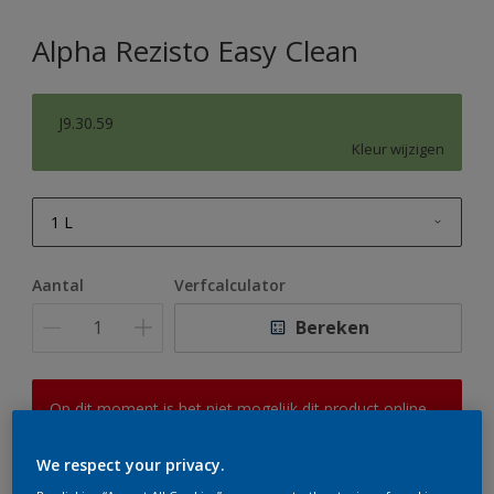
Alpha Rezisto Easy Clean
J9.30.59
Kleur wijzigen
1 L
1 L
Aantal
Verfcalculator
2,5 L
Bereken
5 L
10 L
Op dit moment is het niet mogelijk dit product online
te bestellen. Houd de website in de gaten, we werken
er hard aan om de voorraad aan te vullen.
We respect your privacy.