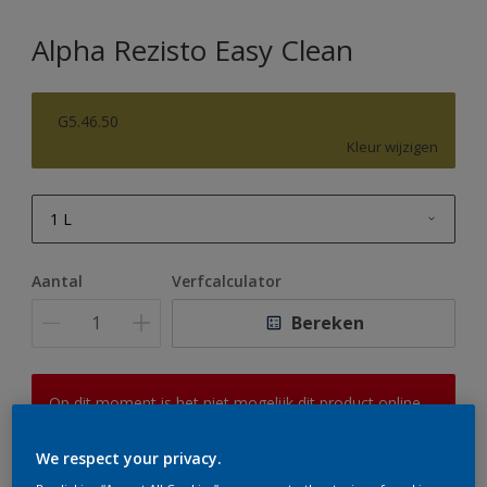
Alpha Rezisto Easy Clean
G5.46.50
Kleur wijzigen
1 L
1 L
Aantal
Verfcalculator
2,5 L
Bereken
5 L
10 L
Op dit moment is het niet mogelijk dit product online
te bestellen. Houd de website in de gaten, we werken
er hard aan om de voorraad aan te vullen.
We respect your privacy.