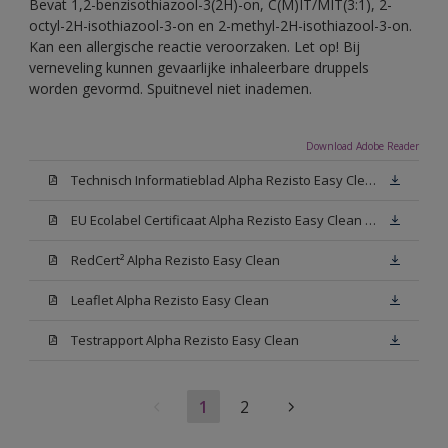
Bevat 1,2-benzisothiazool-3(2H)-on, C(M)IT/MIT(3:1), 2-
octyl-2H-isothiazool-3-on en 2-methyl-2H-isothiazool-3-on.
Kan een allergische reactie veroorzaken. Let op! Bij
verneveling kunnen gevaarlijke inhaleerbare druppels
worden gevormd. Spuitnevel niet inademen.
Download Adobe Reader
Technisch Informatieblad Alpha Rezisto Easy Clean (PDF)
EU Ecolabel Certificaat Alpha Rezisto Easy Clean Mat
RedCert² Alpha Rezisto Easy Clean
Leaflet Alpha Rezisto Easy Clean
Testrapport Alpha Rezisto Easy Clean
1
2