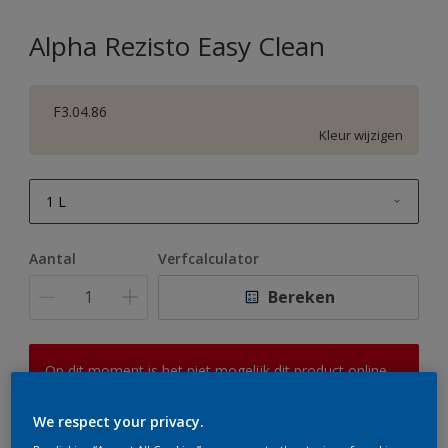
Alpha Rezisto Easy Clean
F3.04.86
Kleur wijzigen
1 L
1 L
Aantal
Verfcalculator
2,5 L
Bereken
5 L
10 L
Op dit moment is het niet mogelijk dit product online
te bestellen. Houd de website in de gaten, we werken
er hard aan om de voorraad aan te vullen.
We respect your privacy.