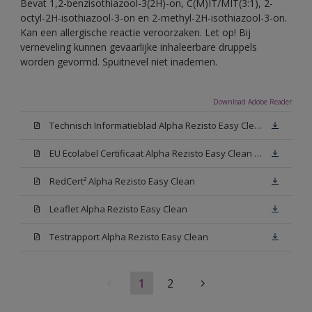
Bevat 1,2-benzisothiazool-3(2H)-on, C(M)IT/MIT(3:1), 2-
octyl-2H-isothiazool-3-on en 2-methyl-2H-isothiazool-3-on.
Kan een allergische reactie veroorzaken. Let op! Bij
verneveling kunnen gevaarlijke inhaleerbare druppels
worden gevormd. Spuitnevel niet inademen.
Download Adobe Reader
Technisch Informatieblad Alpha Rezisto Easy Clean (PDF)
EU Ecolabel Certificaat Alpha Rezisto Easy Clean Mat
RedCert² Alpha Rezisto Easy Clean
Leaflet Alpha Rezisto Easy Clean
Testrapport Alpha Rezisto Easy Clean
1
2