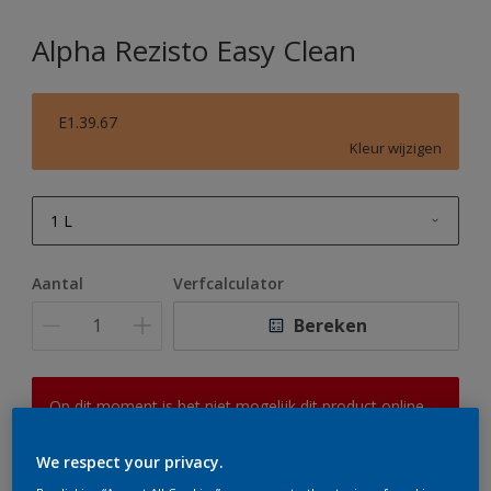
Alpha Rezisto Easy Clean
E1.39.67
Kleur wijzigen
1 L
1 L
Aantal
Verfcalculator
2,5 L
Bereken
5 L
10 L
Op dit moment is het niet mogelijk dit product online
te bestellen. Houd de website in de gaten, we werken
er hard aan om de voorraad aan te vullen.
We respect your privacy.