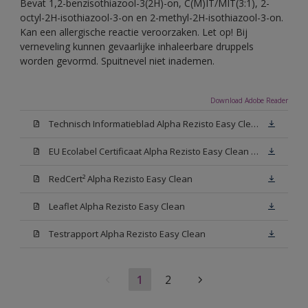
Bevat 1,2-benzisothiazool-3(2H)-on, C(M)IT/MIT(3:1), 2-
octyl-2H-isothiazool-3-on en 2-methyl-2H-isothiazool-3-on.
Kan een allergische reactie veroorzaken. Let op! Bij
verneveling kunnen gevaarlijke inhaleerbare druppels
worden gevormd. Spuitnevel niet inademen.
Download Adobe Reader
Technisch Informatieblad Alpha Rezisto Easy Clean (PDF)
EU Ecolabel Certificaat Alpha Rezisto Easy Clean Mat
RedCert² Alpha Rezisto Easy Clean
Leaflet Alpha Rezisto Easy Clean
Testrapport Alpha Rezisto Easy Clean
1
2