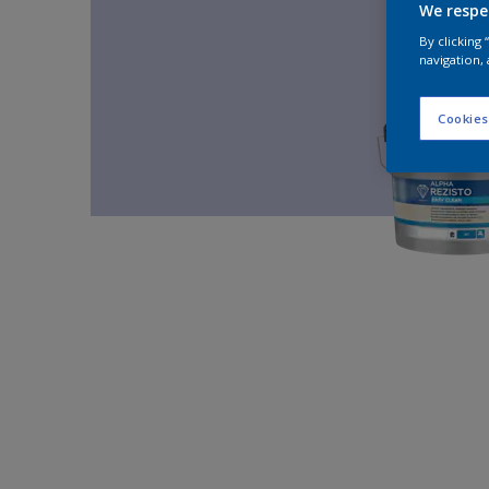
We respe
By clicking
navigation, 
Cookies