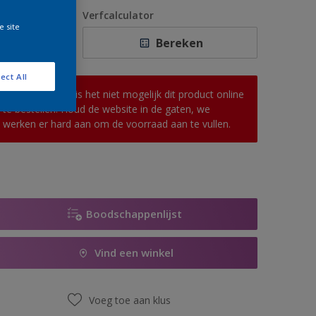
1 L
antal
Verfcalculator
e site
2,5 L
Bereken
5 L
ect All
10 L
Op dit moment is het niet mogelijk dit product online
te bestellen. Houd de website in de gaten, we
werken er hard aan om de voorraad aan te vullen.
Boodschappenlijst
Vind een winkel
Voeg toe aan klus