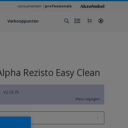
consumenten
professionals
Verkooppunten
Alpha Rezisto Easy Clean
V2.10.75
Kleur wijzigen
1 L