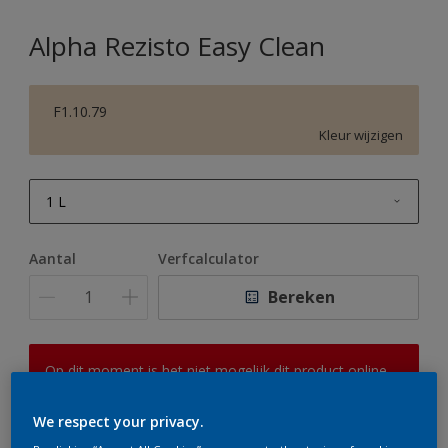
Alpha Rezisto Easy Clean
F1.10.79
Kleur wijzigen
1 L
1 L
Aantal
Verfcalculator
2,5 L
Bereken
5 L
10 L
Op dit moment is het niet mogelijk dit product online
te bestellen. Houd de website in de gaten, we werken
er hard aan om de voorraad aan te vullen.
We respect your privacy.